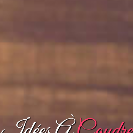
Idées À
Coudre