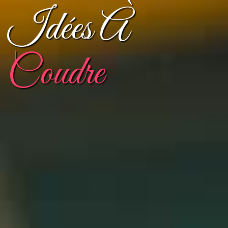
Idées À
Coudre