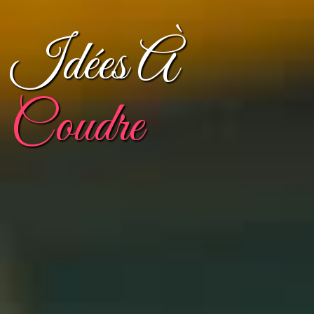
Idées À
Coudre