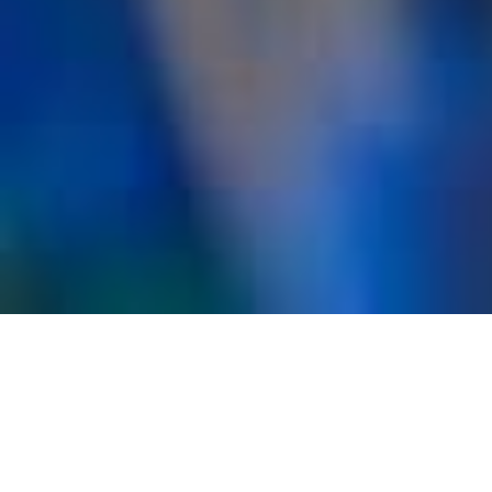
Idées À
Coudre