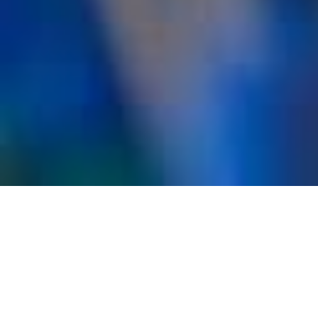
Idées À
Coudre