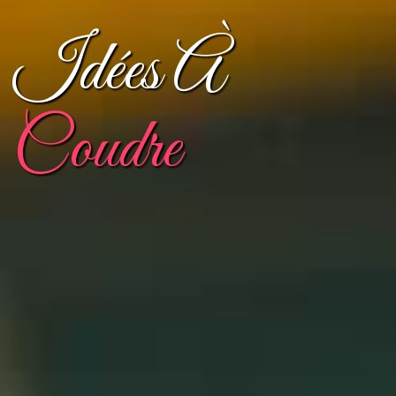
Idées À
Coudre