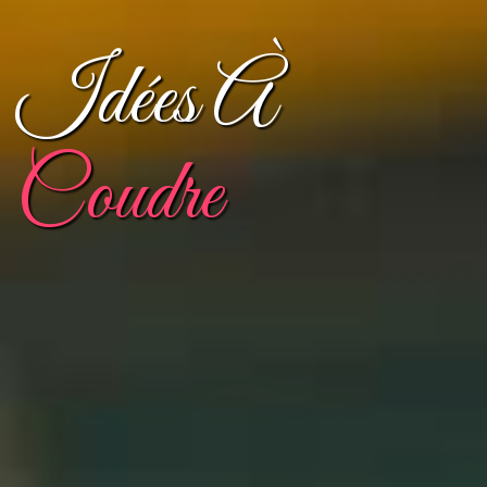
Idées À
Coudre