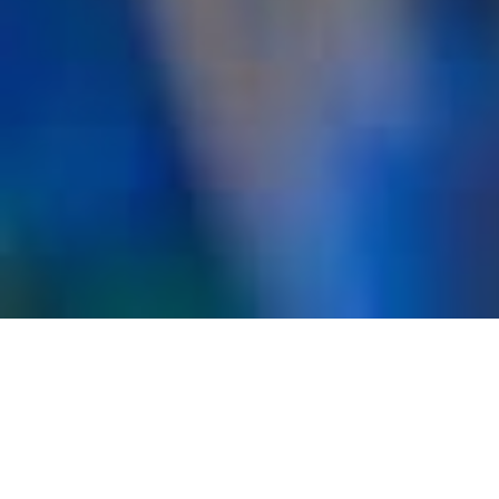
Idées À
Coudre