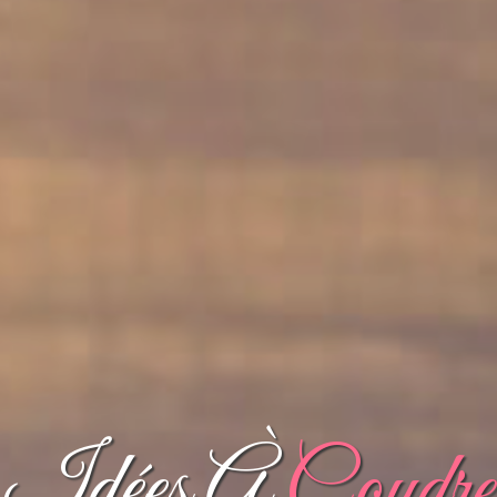
Idées À
Coudre