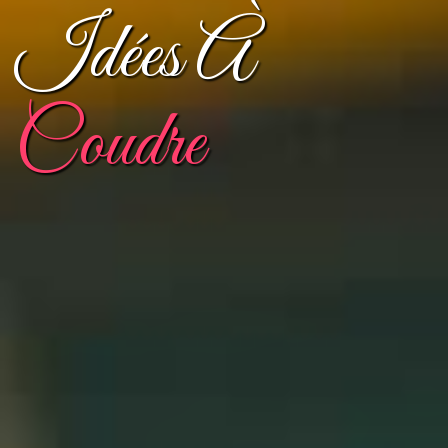
Idées À
Coudre