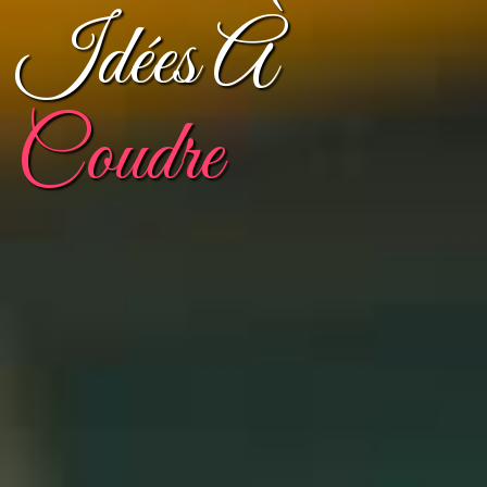
Idées À
Coudre